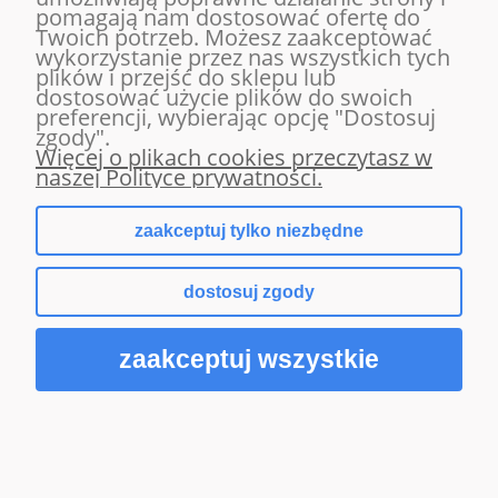
włóczka bawełna 50% akryl 50%
pomagają nam dostosować ofertę do
50g(204Z)
Twoich potrzeb. Możesz zaakceptować
wykorzystanie przez nas wszystkich tych
3,00 zł
plików i przejść do sklepu lub
dostosować użycie plików do swoich
( 1 kg = 60,00 zł )
preferencji, wybierając opcję "Dostosuj
zgody".
Więcej o plikach cookies przeczytasz w
Do koszyka
naszej Polityce prywatności.
zaakceptuj tylko niezbędne
dostosuj zgody
zaakceptuj wszystkie