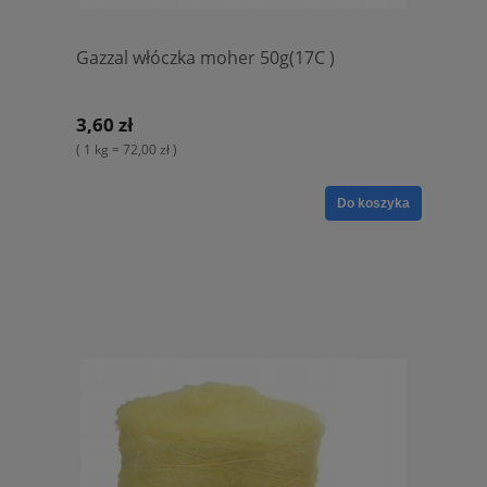
Gazzal włóczka moher 50g(17C )
3,60 zł
( 1 kg = 72,00 zł )
Do koszyka