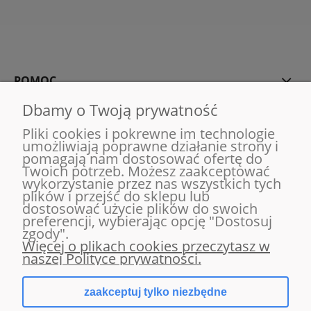
POMOC
Dbamy o Twoją prywatność
MOJE KONTO
Pliki cookies i pokrewne im technologie
umożliwiają poprawne działanie strony i
pomagają nam dostosować ofertę do
PŁATNOŚCI I DOSTAWA
Twoich potrzeb. Możesz zaakceptować
wykorzystanie przez nas wszystkich tych
plików i przejść do sklepu lub
INFORMACJE
dostosować użycie plików do swoich
preferencji, wybierając opcję "Dostosuj
zgody".
O NAS
Więcej o plikach cookies przeczytasz w
naszej Polityce prywatności.
zaakceptuj tylko niezbędne
pokaż pełną wersję strony