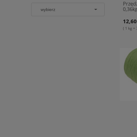
Przęd
0,36kg
12,60
( 1 kg = 