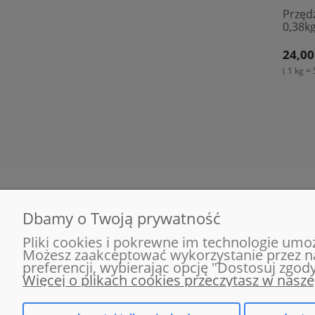
Przęd
0,38kg
24,00
( 1 kg = 
Dbamy o Twoją prywatność
POMOC
MOJE KONTO
Pliki cookies i pokrewne im technologie umo
Szybki zwrot
Twoje zamówienia
Możesz zaakceptować wykorzystanie przez nas
preferencji, wybierając opcję "Dostosuj zgody
Zwroty i reklamacje
Ustawienia konta
Więcej o plikach cookies przeczytasz w nasze
Kontakt
Przechowalnia