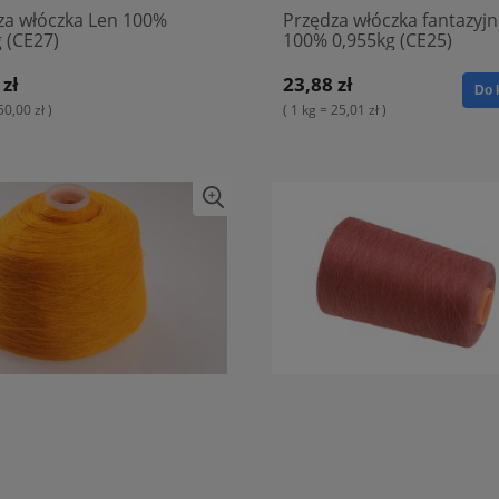
za włóczka Len 100%
Przędza włóczka fantazyj
 (CE27)
100% 0,955kg (CE25)
 zł
23,88 zł
Do 
50,00 zł )
( 1 kg = 25,01 zł )