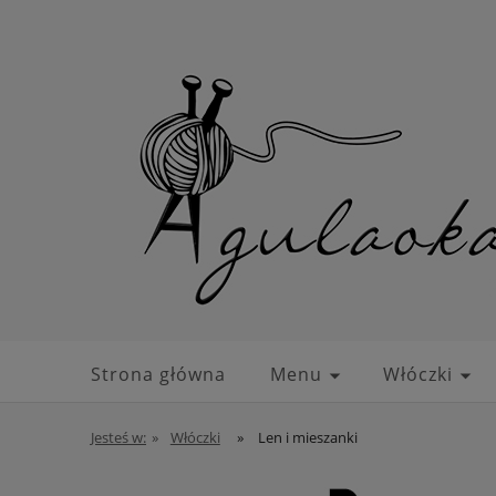
Strona główna
Menu
Włóczki
Jesteś w:
»
Włóczki
»
Len i mieszanki