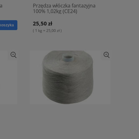
na
Przędza włóczka fantazyjna
100% 1,02kg (CE24)
25,50 zł
koszyka
( 1 kg = 25,00 zł )