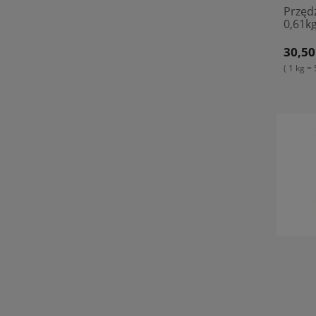
Przęd
0,61kg
30,50
( 1 kg = 