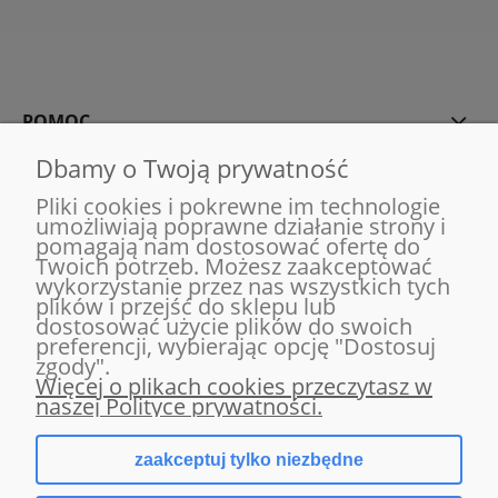
POMOC
Dbamy o Twoją prywatność
MOJE KONTO
Pliki cookies i pokrewne im technologie
umożliwiają poprawne działanie strony i
pomagają nam dostosować ofertę do
PŁATNOŚCI I DOSTAWA
Twoich potrzeb. Możesz zaakceptować
wykorzystanie przez nas wszystkich tych
plików i przejść do sklepu lub
INFORMACJE
dostosować użycie plików do swoich
preferencji, wybierając opcję "Dostosuj
zgody".
O NAS
Więcej o plikach cookies przeczytasz w
naszej Polityce prywatności.
zaakceptuj tylko niezbędne
pokaż pełną wersję strony